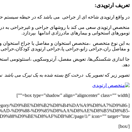
تعریف ارتوپدی:
در واقع ارتوپدی شاخه ای از جراحی می باشد که در حیطه سیستم حرک
منخصص ارتوپدی سعی می کند با روشهای جراحی و غیرجراحی به در
تومورهای استخوانی و بیمارهای مادرزادی اندامها بپردازد.
به این نوع متخصص ،متخصص استخوان و مفاصل یا جراح استخوان و مف
و مفاصل ران،جراحی زانو،جراحی پا،جراحی ارتوپدی کودکان،حراجی
جا اندازی شکستگی‌ها، تعویض مفصل، آرتروسکوپی ،استئوتومی استخوان
دهد.
تصویر زیر که
تصویر یک درخت کج بسته شده به یک تیرک می باشد نم
[box type=”shadow” align=”aligncenter” class=”” width=””]
r.com/subcategory/%D9%BE%D8%B2%D8%B4%DA%A9%D8%A7%D9%86-
AD-%D9%88-%D9%85%D8%AA%D8%AE%D8%B5%D8%B5-
%D8%A7%D8%B1%D8%AA%D9%88%D9%BE%D8%AF%DB%8C/page/1/” icon=”” target=”true”]لیست
[/box]