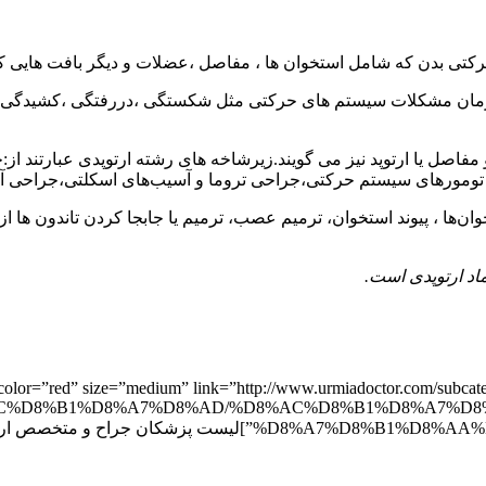
تی بدن که شامل استخوان ها ، مفاصل ،عضلات و دیگر بافت هایی که 
مان مشکلات سیستم های حرکتی مثل شکستگی ،دررفتگی ،کشیدگی ،رگ
اصل یا ارتوپد نیز می گویند.زیرشاخه های رشته ارتوپدی عبارتند ا
 تومورهای سیستم حرکتی،جراحی تروما و آسیب‌های اسکلتی،جراحی 
‌ها ، پیوند استخوان، ترمیم عصب، ترمیم یا جابجا کردن تاندون ها ا
اد ارتوپدی است
.
on color=”red” size=”medium” link=”http://www.urmiadocto
C%D8%B1%D8%A7%D8%AD/%D8%AC%D8%B1%D8%A7%D8%
 پزشکان جراح و متخصص ارتوپدی[/button]