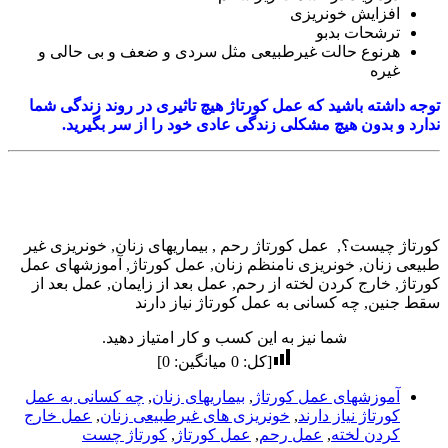
افزایش خونریزی
ترشحات بدبو
هرنوع حالت غیرطبیعی مثل سردی و ضعف و بی حالی و
غیره
توجه داشته باشید که عمل کورتاژ هیچ تاثیری در روند زندگی شما
ندارد و بدون هیچ مشکلی زندگی عادی خود را از سر بگیرید.
کورتاژ چیست؟, عمل کورتاژ رحم , بیماریهای زنان, خونریزی غیر
طبیعی زنان, خونریزی نامنظم زنان, عمل کورتاژ, آموزشهای عمل
کورتاژ, خارج کردن لخته از رحم, عمل بعد از زایمان, عمل بعد از
سقط جنین, چه کسانی به عمل کورتاژ نیاز دارند
شما نیز به این کسب و کار امتیاز دهید.
[کل:
0
میانگین:
0
]
آموزشهای عمل کورتاژ
,
بیماریهای زنان
,
چه کسانی به عمل
کورتاژ نیاز دارند
,
خونریزی های غیرطبیعی زنان
,
عمل خارج
کردن لخته
,
عمل رحم
,
عمل کورتاژ
,
کورتاژ چست