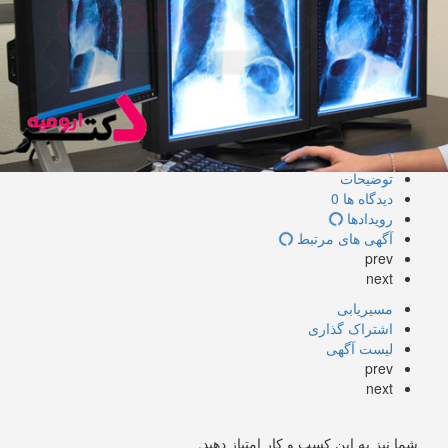
توضیحات
دیدگاه ها
0
رویدادها
آگهی های مرتبط
prev
next
مسیریابی
اشتراک گذاری
لیست آگهی
prev
next
شما نیز به این کسب و کار امتیاز دهید.