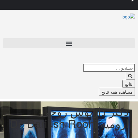
نتایج
مشاهده همه نتایج
دکتر داریوش روحی
ارومیه Dr. Dariush Roohi
مسیریابی