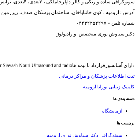
سونوگرافی ساده و رنگی و کالر داپلرحاملگی ، ۳بعدی، ۴بعدی، ترانس واژینالغربالگری، انومالی اسکنسونوگرافی های تخصصی
آدرس : ارومیه ، کوی خانباباخان، ساختمان پزشکان صدف، زیرزمین
شماره تلفن » ۰۴۴۳۲۲۵۴۲۹۷
دکتر سیاوش نوری متخصص و رادیولوژ
دارای آسانسورقرارداد با بیمه هاDr Siavash Nouri Ultrasound and radio
ثبت اطلاعات پزشکان و مراکز درمانی
کلینیک زیبایی نورانا ارومیه
دسته بندی ها
آزمایشگاه
برچسب ها
سونوگرافی دکتر سیاوش نوری ارومیه