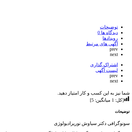
توضیحات
دیدگاه ها
0
رویدادها
آگهی های مرتبط
prev
next
اشتراک گذاری
لیست آگهی
prev
next
شما نیز به این کسب و کار امتیاز دهید.
[کل:
1
میانگین:
5
]
توضیحات
سونوگرافی دکتر سیاوش نوریرادیولوژی