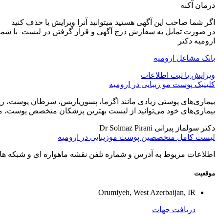
درمان آکنه
اگر شما صاحب این آگهی هستید میتوانید آنرا ویرایش یا حذف کنید
در صورت تمایل به سفارش درج آگهی و قرار گرفتن در لیست با شماره تلفن 09190772260 و یا از طریق فرم مربوطه در سایت ارومیه تبلیغ ت
ارومیه دکتر
بانک مشاغل ارومیه
ویرایش یا ثبت اطلاعات
کلینیک پوست مو زیبایی در ارومیه
بیماری‌های پوستی زیادی مانند اگزما، پسوریازیس، سرطان پوست، ریز
بیماری‌های خود می‌توانید از لیست بهترین پزشکان متخصص پوست، مو 
دکتر سولماز پیرانی Dr Solmaz Pirani
لیست کامل متخصصین پوست موزیبایی در ارومیه
اطلاعات مربوط به آدرس و شماره تلفن نقشه ماهواره ای و شبکه های
موقعیت
Orumiyeh, West Azerbaijan, IR
دریافت جهات