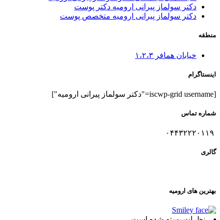
دکتر سولماز پیرانی ارومیه دکتر پوست
دکتر سولماز پیرانی ارومیه متخصص پوست
منطقه
خیابان همافر ۱،۲،۳
اینستاگرام
[iscwp-grid username="دکتر سولماز پیرانی ارومیه"]
شماره تماس
۰۴۴۳۲۲۲۰۱۱۹
گالری
بهترین های ارومیه
نظرات بسته شده است.