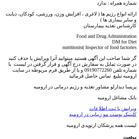
شماره همراه : ندارد
ارائه انواع رژیم ها ( لاغری ، افزایش وزن، ورزشی، کودکان، دیابت
و سایر بیماری ها )
کارشناس تغذیه بیمارستان
Food and Drug Administration
DM for Diet
nutritionist| Inspector of food factories
گر شما صاحب این آگهی هستید میتوانید آنرا ویرایش یا حذف کنید
در صورت تمایل به سفارش درج آگهی و قرار گرفتن در لیست با
شماره تلفن 09190772260 و یا از طریق فرم مربوطه در سایت
ارومیه تبلیغ تماس حاصل فرمائید
پریسا دیدارلو مشاور تغذیه و رژیم درمانی در ارومیه
بانک مشاغل ارومیه
ویرایش یا ثبت اطلاعات
کلینیک پوست مو زیبایی در ارومیه
لیست همه پزشکان ارتوپدی ارومیه
موقعیت