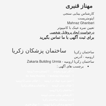
مهناز قنبری
کارشناس بینایی سنجی
اپتومتریست
Mahnaz Ghanbari
تعیین نمره عینک با کامپیوتر
درخواست ایجاد پروفایل شخصی
برای ثبت آگهی با ما تماس بگیرید
ساختمان پزشکان زکریا
ساختمان زکریا
ارومیه - آدرس
ساختمان زکریا ارومیه - Zakaria Building Urmia
برچسب های آگهی :
دکتر تورج رشیدی
اپتومتریست ارومیه
Mahnaz Ghanbari
Dr. Turaj Rashidi
تعیین نمره عینک در ارومیه
خیابان مدنی 2 ارومیه
خیابان مدنی ارومیه
ساختمان پزشکان زکریا
ساختمان زکریا ارومیه
کارشناس بینایی سنجی ارومیه
لیست پزشکان ساختمان زکریا
مجتمع پزشکی زکریا ارومیه
مهناز قنبری