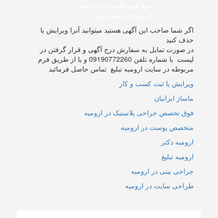
مهناز قنبری کارشناس بینایی سنجی
میدان امام حسین ارومیه
اگر شما صاحب این آگهی هستید میتوانید آنرا ویرایش یا
حذف کنید
در صورت تمایل به سفارش درج آگهی و قرار گرفتن در
لیست با شماره تلفن 09190772260 و یا از طریق فرم
مربوطه در سایت ارومیه تبلیغ تماس حاصل فرمائید
ویرایش یا ثبت کسب و کار
ماساژ ایرانیان
فوق تخصص جراحی پلاستیک در ارومیه
متخصص پوست در ارومیه
ارومیه دکتر
ارومیه تبلیغ
جراحی بینی در ارومیه
طراحی سایت در ارومیه