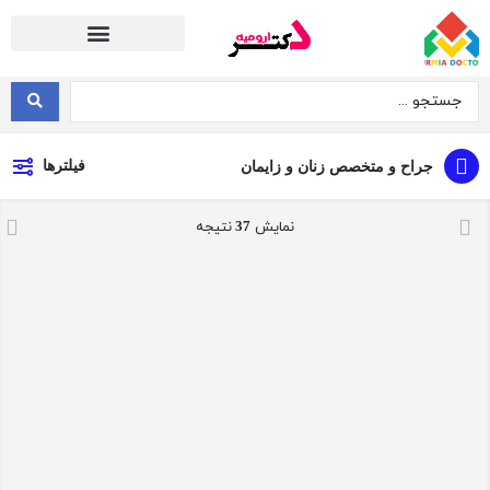
دسته بندی پزشکان بر اساس تخصص
فیلترها
جراح و متخصص زنان و زایمان
نمایش
37
نتيجه