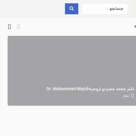
+
جستجو همزمان با حرکت روی نقشه
−
دکتر محمد مجیدی ارومیهDr. Mohammad Majidi
عمار