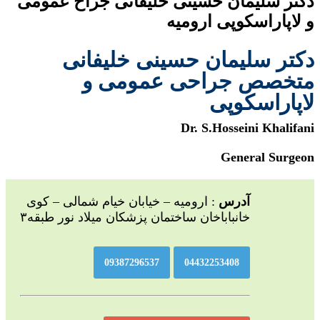
دکتر سلیمان حسینی خلیفانی جراح عمومی
و لاپاراسکوپی ارومیه
دکتر سلیمان حسینی خلیفانی
متخصص جراحی عمومی و
لاپاراسکوپی
Dr. S.Hosseini Khalifani
General Surgeon
آدرس
: ارومیه – خیابان خیام شمالی – کوی
خانباباخان ساختمان پزشکان میلاد نور طبقه۳
09387296537
04432253408