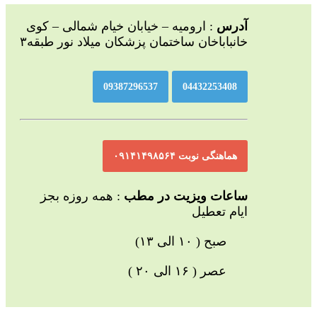
آدرس
: ارومیه – خیابان خیام شمالی – کوی
خانباباخان ساختمان پزشکان میلاد نور طبقه۳
09387296537
04432253408
هماهنگی نوبت ۰۹۱۴۱۴۹۸۵۶۴
ساعات ویزیت در مطب
: همه روزه بجز
ایام تعطیل
صبح ( ۱۰ الی ۱۳)
عصر ( ۱۶ الی ۲۰ )