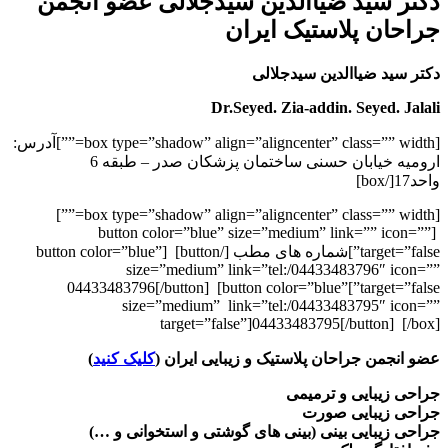
دکتر سید ضیاالدین سیدجلالی عضو انجمن
جراحان پلاستیک ایران
دکتر سید ضیاالدین سیدجلالی
Dr.Seyed. Zia-addin. Seyed. Jalali
[box type=”shadow” align=”aligncenter” class=”” width=””]آدرس:
ارومیه خیابان حسنی ساختمان پزشکان صدر – طبقه 6
واحد17[/box]
[box type=”shadow” align=”aligncenter” class=”” width=””]
[button color=”blue” size=”medium” link=”” icon=””
target=”false”]شماره های مطب [/button] [button color=”blue”
size=”medium” link=”tel:/04433483796″ icon=””
target=”false”]04433483796[/button] [button color=”blue”
size=”medium” link=”tel:/04433483795″ icon=””
target=”false”]04433483795[/button] [/box]
عضو انجمن جراحان پلاستیک و زیبایی ایران (
کلیک کنید
)
جراحی زیبایی و ترمیمی
جراحی زیبایی صورت
جراحی زیبایی بینی (بینی های گوشتی و استخوانی و …)