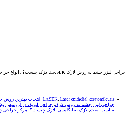
جراحی لیزر چشم به روش لازک LASEK, لازک چیست؟ , انواع جراحی لیزر در ارومیه, مزایای جراحی لازک, معایب جراحی لازک, جراحی لازک چشم چیست, LASEK
Laser epithelial keratomileusis
,
LASEK
,
انتخاب بهترین روش 
جراحی لیزر چشم به روش لازک
,
جراحی لیزیک در ارومیه
,
روش
مناسب است
,
لازک به انگلیسی
,
لازک چیست؟
,
مرکز جراحی چ