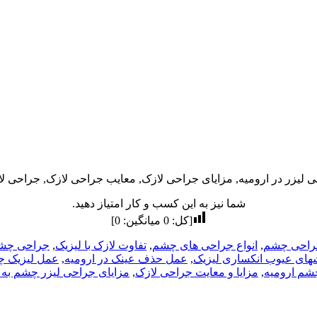
شما نیز به این کسب و کار امتیاز دهید.
[کل:
0
میانگین:
0
]
جراحی چشم
,
انواع جراحی های چشم
,
تفاوت لازک با لیزیک
,
جراحی چش
های عیوب انکساری لیزیک
,
عمل حذف عینک در ارومیه
,
عمل لیزیک چ
شم ارومیه
,
مزایا و معایت جراحی لازک
,
مزایای جراحی لیزر چشم به