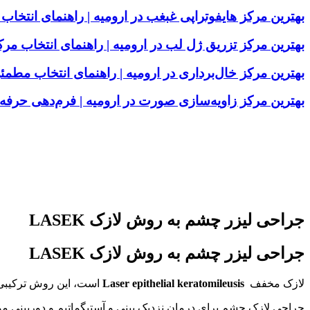
بهترین مرکز هایفوتراپی غبغب در ارومیه | راهنمای انت
بهترین مرکز تزریق ژل لب در ارومیه | راهنمای انتخاب م
بهترین مرکز خال‌برداری در ارومیه | راهنمای انتخاب مطمئ
بهترین مرکز زاویه‌سازی صورت در ارومیه | فرم‌دهی حر
جراحی لیزر چشم به روش لازک LASEK
جراحی لیزر چشم به روش لازک LASEK
لازک مخفف
Laser epithelial keratomileusis
است، این روش ترکیبی از مزایای لیزیک 
جراحی لازک چشم برای درمان نزدیک بینی و آستیگماتیم و دوربینی مور