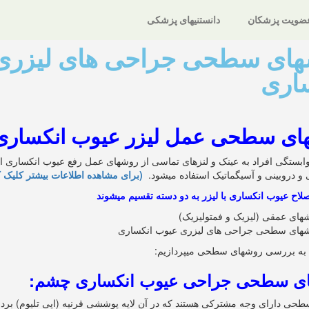
ضویت پزشکان
دانستنیهای پزشکی
ای سطحی جراحی های لیزری
اری
ای سطحی عمل لیزر عیوب انکسار
وابستگی افراد به عینک و لنزهای تماسی از روشهای عمل رفع عیوب انکساری اس
 و دروبینی و آسیگماتیک استفاده میشود.
(برای مشاهده اطلاعات بیشتر کلیک ک
اح عیوب انکساری با لیزر به دو دسته تقسیم میشوند
های عمقی (لیزیک و فمتولیزیک)
های سطحی جراحی های لیزری عیوب انکساری
جا به بررسی روشهای سطحی میپردازیم:
ی سطحی جراحی عیوب انکساری چشم:
حی دارای وجه مشترکی هستند که در آن لایه پوششی قرنیه (اپی تلیوم) بردا