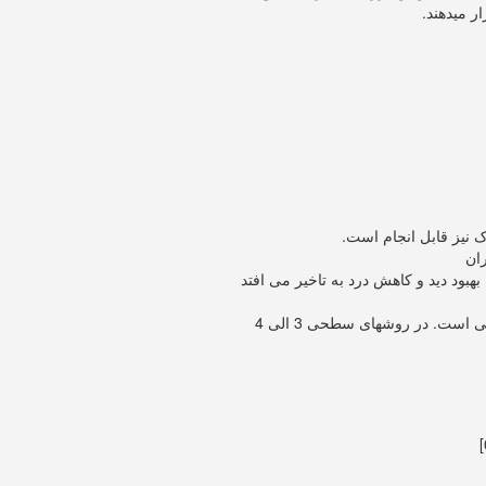
ر میدهند.
ک نیز قابل انجام است.
ان
شهای عمقی زیاد است (3 الی 5 روز) و همچنین بهبود دید و کاهش درد به تاخیر می افتد
زمان استفاده از قطره های چشمی در روشهای سطحی نیز بیشتر از روشهای عمقی است. در روشهای سطحی 3 الی 4
]