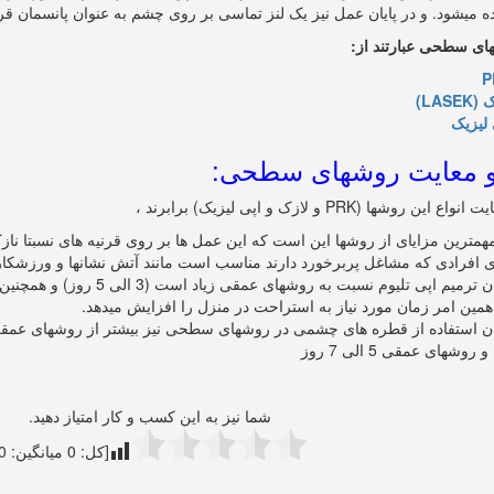
نده میشود. و در پایان عمل نیز یک لنز تماسی بر روی چشم به عنوان پانسمان قرا
های سطحی عبارتند از:
P
LASEK)
 لیزیک
 و معایت روشهای سطحی:
ین روشها (PRK و لازک و اپی لیزیک) برابرند ،
مهمترین مزایای از روشها این است که این عمل ها بر روی قرنیه های نسبتا ناز
ی افرادی که مشاغل پربرخورد دارند مناسب است مانند آتش نشانها و ورزشکار
زمان ترمیم اپی تلیوم نسبت به رو
همین امر زمان مورد نیاز به استراحت در منزل را افزایش میدهد.
 روشهای عمقی 5 الی 7 روز
شما نیز به این کسب و کار امتیاز دهید.
[کل:
0
میانگین:
0