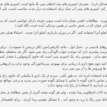
مصداق دارد) ، مصرف اسپری های ضد احتقان بینی بلا مانع است. اسپری های ضد 
ر کند. اسپری های بینی آب نمک برای استفاده ی دراز مدت مناسب است، ئلی ا
ورید . مطالعات علمی نشان داده است سوپ جوجه دارای خواصی است که به ک
در جوان که در بخش جانبی در همین نزدیکی آمده است نگاه کنید.)
زا استفاده کنید. اگر در دوران بارداری آنفلو آنزا شدید ، احتمالا همان تجربه
ی قدیمی تر ، نسل اول ، مانند کلرفنیرامین (کلر تریمتن یا سینوتب) ، برای
، مزیت بیشتری دارد که موجب خواب آلودگی زیاد نمی شود. اگر چه محققان مطالعا
د ندارد . سومین راه یک اسپری بینی است که حاوی کرومولین یا مقدار کمی
کنند.چون هیچ دارو یا درمانی برای بهبودی سرماخوردگی وجود ندارد و داروهایی
 ویروس ها را از بین نمی برند.
فتاده استفاده کرده اند. به طور کلی ، مردم از یک دارو یا مکملی که حاوی راخ
س با فرد آلوده یا تماس با وسایل آلوده صورت می پذیرد و برخی مواقع عو
ارداری با استفاده از راخ پات وجود ندارد.
 گونه اثات نامطلوبی پیدا نشده ، ولی هر گونه نتیجه گیری از چنین مطالعه ی 
سبز رنگ یا زرد به وجود آمد ، یا مشکل تنفسی پیدا کردید ، برای اطمیناناز عدم