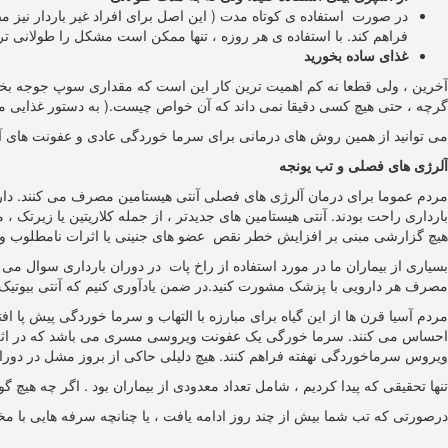
در صورت استفاده ی کوتاه مدت ( این اصل برای افراد غیر باردار نیز 
فراهم کند. با استفاده ی هر روزه ، تنها ممکن است مشکل را طولانی ت
غذای ساده بخورید
آخرین ، ولی قطعا نه کم اهمیت ترین کار این است که مقداری سوپ جوجه بخ
گرچه ، حتی هیچ کسی دقیقا نمی داند که آن خواص چیست.( به دستور غذایی ما
می توانید از همین روش های درمانی برای سرما خوردگی عادی و عفونت های آنفلو آن
آلرژی های فصلی و تب یونجه
مردم عموما برای درمان آلرژی های فصلی آنتی هیستامین مصرف می کنند. داروها
بارداری راحت بودند. آنتی هیستامین های جدیدتر ، از جمله کلاریتین یا زیرتک 
هیچ گزارشی مبنی بر افزایش خطر نقص عضو های جنینی یا اثرات نامطلوب وجو
بسیاری از بیماران ما در مورد استفاده از راخ پات در دوران بارداری سوال می 
مصرف هر دارویی با پزشک مشورت کنید.در ضمن یادآوری کنیم که آنتی بیوتیک ها
مردم آسیا قرن ها از این گیاه برای مبارزه با التهاب و سرما خوردگی پیش پا ا
احساس می کنند. سرما خورگی یک عفونت ویروسی مسری می باشد که در اثر تما
ویروس سرماخوردگی نهفته فراهم کنند. هیچ دلیلی حاکی از بروز مشل در دوران ب
تنها تحقیقی که پیدا کردیم ، شامل تعداد معدودی از بیماران بود . اگر چه هیچ
درصورتی که تب شما بیش از چند روز ادامه یافت ، یا چنانچه سرفه هایی با مخاط 