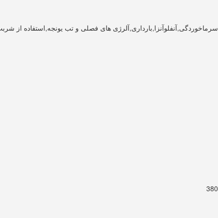
سرماخوردگی,آنفلوآنزا,بارداری,آلرژی های فصلی و تب یونجه,استفاده از شربت 
380