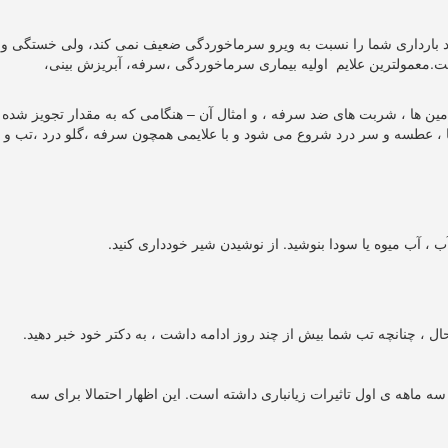
 مورد بارداری شما را نسبت به ویرو سرماخوردگی ضعیف نمی کند، ولی خستگی و
ست.معمولترین علایم اولیه بیماری سرماخوردگی ،سرفه، آبریزش بینی،
تامین ها ، شربت های ضد سرفه ، و امثال آن – هنگامی که به مقدار تجویز شده
وز طول می کشد معمولا با علایم خستگی ،احساس سرما ، عطسه و سر درد شروع می شود و با علایمی همچون سرفه ،گلو درد ،تب و
 ، آب میوه یا سودا بنوشید. از نوشیدن شیر خودداری کنید.
ل ، چنانچه تب شما بیش از چند روز ادامه داشت ، به دکتر خود خبر دهید.
 ماهه ی اول تاثیرات زیانباری داشته است. این اظهار احتمالا برای سه