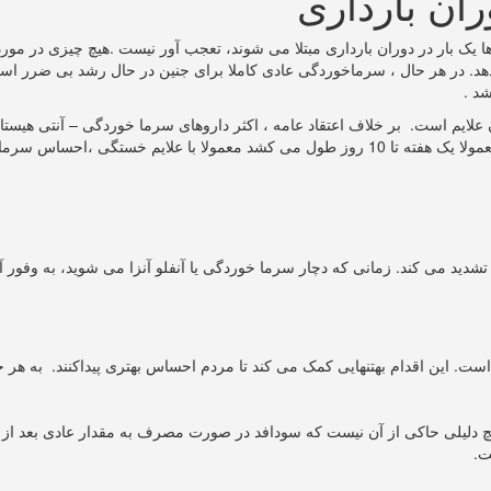
ران بارداری
نم ها یک بار در دوران بارداری مبتلا می شوند، تعجب آور نیست .هیچ چیزی در
 دهد. در هر حال ، سرماخوردگی عادی کاملا برای جنین در حال رشد بی ضرر ا
د .
مان علایم است. بر خلاف اعتقاد عامه ، اکثر داروهای سرما خوردگی – آنتی هیس
مصرف شود، برای خانم های باردار بی خطر است. بیماری سرماخوردگی که معمولا یک هفته تا 10 ر
دید می کند. زمانی که دچار سرما خوردگی یا آنفلو آنزا می شوید، به وفور آب
ست. این اقدام بهتنهایی کمک می کند تا مردم احساس بهتری پیداکنند. به هر حا
چ دلیلی حاکی از آن نیست که سودافد در صورت مصرف به مقدار عادی بعد از سه
ت.