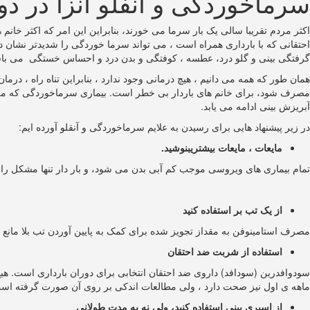
سرماخوردگی و آنفلو آنزا در دو
اکثر مردم تقریبا سالی یک بار سرما می خورند، بنابراین این امر که اکثر خا
احتقانی که با بارداری همراه است ، می تواند سرما خوردگی را شدیدتر نشان
گرفتگی بینی و گلو درد، عطسه ، کوفتگی و بدن درد و احساس خستگی می باش
همان طور که همه می دانیم ، هیچ درمانی وجود ندارد ، بنابراین تناه راه ، در
آبریزش بینی ادامه می یابد.
در زیر پیشنهاد هایی برای رسیدن به علایم سرماخوردگی و آنقلو آورده ایم:
مایعات ، مایعات بیشتریبنوشید.
تمام بیماری های ویروسی موجب کم آبی بدن می شود، و بار دار تنها مشکل را تش
از یک تب بر استفاده کنید
مصرف استامینوفن به مقداز تجویز شده برای کمک به پایین آوردن تب بلا مانع ا
استفاده از شربت ضد احتقان
سودوافدرین (سودافد) داروی ضد احتقان انتخابی برای دوران بارداری است. هی
ماهه ی اول نیز صحت دارد ، ولی مطالعات اندکی بر روی آن صورت گرفته اس
از اسپری بینی استفاده کنید، ولی نه به مدت طولانی