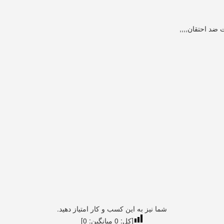
ضد احتقان,,,,
شما نیز به این کسب و کار امتیاز دهید.
[کل:
0
میانگین:
0
]