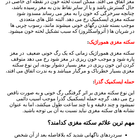
مغز اتفاق می افتد. ممکن است لخته خون در نقطه ای خاصی در
حال گسترش باشد و یا از سایر نقاط بدن به مغز رسیده باشد،
چنانچه سرخرگی که خون را به مغز می رساند مسدود شود
سکته مغزی ایسکمیک رخ می دهد. البته علل های متعددی
موجب بسته شدن رگهای خونی میشوند مانند، رسوب چربی ها
در شریان ها ( آترواسکلروز) که سبب تشکیل لخته خون میشود.
سکته مغزی هموراژیک
:
سکته مغزی هموراژیک زمانی که یک رگ خونی ضعیف در مغز
پاره شود و موجب خون ریزی در مغز شود رخ می دهد متوقف
کردن این خون ریزی در مغز بسیار دشوار بوده، این نوع سکته
مغزی بسیار خطرناک و مرگبار میباشد و به ندرت اتفاق می افتد،
حمله ایسکمیک گذرا
:
این نوع سکته مغزی بر اثر گرفتگی رگ خونی و به صورت ناقص
رخ می دهد، گرچه حمله ایسکمیک گذرا موجب آسیب دائمی
نمیشود و چند دقیقه و یا چند ساعت طول میکشد، اما به عنوان
نشانه های سکته مغزی نباید نسبت به آن بی توجه باشید.
مهم ترین علائم سکته مغزی کدامند؟
سردردهای ناگهانی شدید که بلافاصله بعد از آن شخص