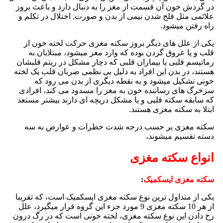
در گردش خون آن قسمت از مغز را به دنبال دارد و باعث بروز
علائمی مثل فلج شدن نیمی از بدن و صورت, اختلال در تکلم و
راه رفتن میشود.
یکی از علل های دیگر بروز سکته مغزی حرکت لخته خون از
قلب و یا عروق گردن بوده که وارد مغز میشود، مبتلایان به
رماتیسم قلبی یا بیماران قلبی که دچار مشکل در ریتم قلبشان
هستند، در بدن این افراد به دلیل بی نظمی ضربان قلب یک لخته
خونی تشکیل میشود و به نقطه دیگری از بدن می رود که
سرخرگ های رساننده خون به مغز را مسدود می کند، افرادی
که سابقه سکته قلبی و یا مشکل دریچه ای دارند بیشتر مستعد
ابتلا به سکته مغزی هستند.
سکته مغزی بر حسب درجه شدت خطرات و عوارض به سه
دسته تقسیم میشوند،
انواع سکته مغزی
سکته مغزی ایسکمیک
:
یکی از متداول ترین نوع سکته مغزی ایسکمیک است، که تقریبا
از هر 10 سکته مغزی 9 مورد جزء این گروه قرار میگیرد، علل
رخ دادن این نوع سکته مغزی، لخته خونی است که در رگ درون