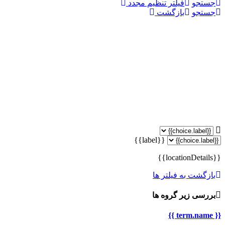
جستجو
فیلتر تنظیم مجدد
جستجو
بازگشت
{{label}}
{{locationDetails}}
بازگشت به فیلتر ها
بررسی زیر گروه ها
{{ term.name }}