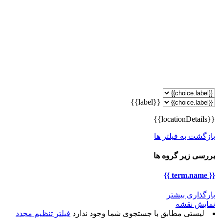
{{label}}
{{locationDetails}}
بازگشت به فیلتر ها
بررسی زیر گروه ها
{{ term.name }}
بارگذاری بیشتر
نمایش نقشه
لیستی مطابق با جستجوی شما وجود ندارد
فیلتر تنظیم مجدد