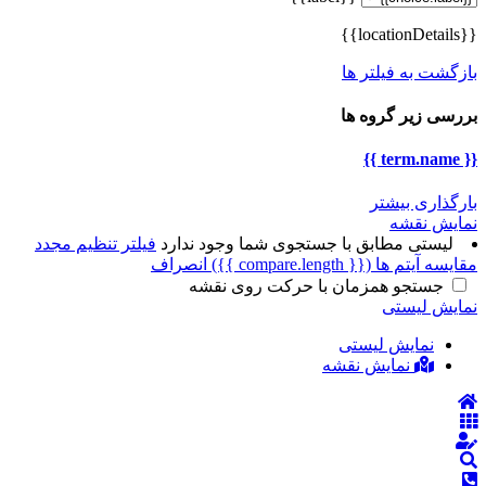
{{locationDetails}}
بازگشت به فیلتر ها
بررسی زیر گروه ها
{{ term.name }}
بارگذاری بیشتر
نمایش نقشه
لیستی مطابق با جستجوی شما وجود ندارد
فیلتر تنظیم مجدد
مقایسه آیتم ها
({{ compare.length }})
انصراف
جستجو همزمان با حرکت روی نقشه
نمایش لیستی
نمایش لیستی
نمایش نقشه