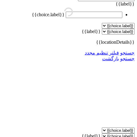
{{label}}
{{choice.label}}
{{label}}
{{locationDetails}}
جستجو
فیلتر تنظیم مجدد
جستجو
بازگشت
{{label}}