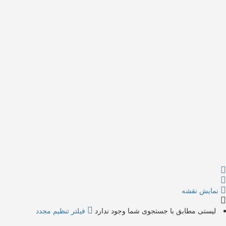
{{label}}
{{locationDetails}}
بازگشت به فیلتر ها
بررسی زیر گروه ها
{{ term.name }}
بارگذاری بیشتر
نمایش نقشه
لیستی مطابق با جستجوی شما وجود ندارد
فیلتر تنظیم مجدد