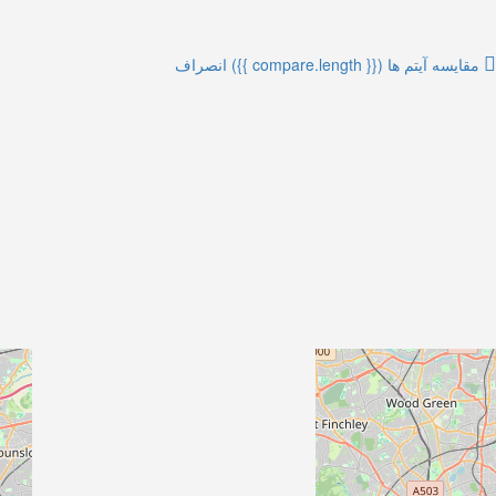
مقایسه آیتم ها
({{ compare.length }})
انصراف