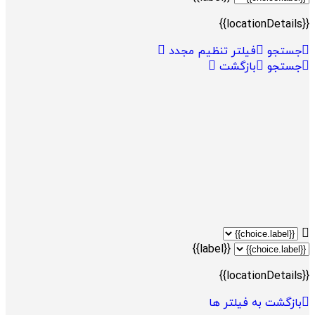
{{locationDetails}}
جستجو
فیلتر تنظیم مجدد
جستجو
بازگشت
{{label}}
{{locationDetails}}
بازگشت به فیلتر ها