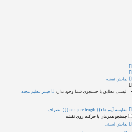
{{label}}
{{locationDetails}}
بازگشت به فیلتر ها
بررسی زیر گروه ها
{{ term.name }}
بارگذاری بیشتر
نمایش نقشه
لیستی مطابق با جستجوی شما وجود ندارد
فیلتر تنظیم مجدد
مقایسه آیتم ها
({{ compare.length }})
انصراف
جستجو همزمان با حرکت روی نقشه
نمایش لیستی