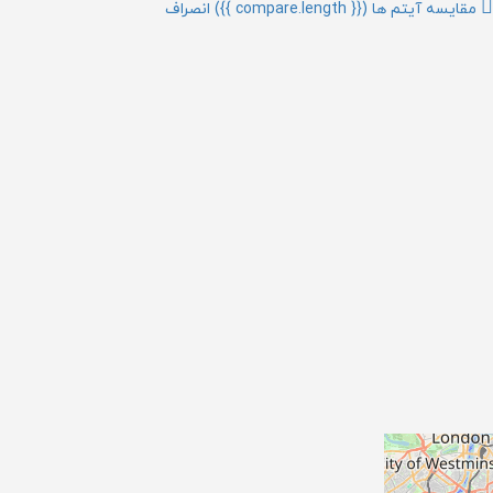
مقایسه آیتم ها
({{ compare.length }})
انصراف