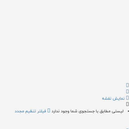
{{label}}
{{locationDetails}}
بازگشت به فیلتر ها
بررسی زیر گروه ها
{{ term.name }}
بارگذاری بیشتر
نمایش نقشه
لیستی مطابق با جستجوی شما وجود ندارد
فیلتر تنظیم مجدد