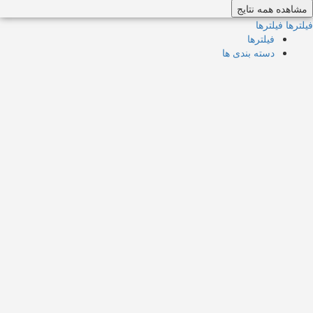
مشاهده همه نتایج
فیلترها
فیلترها
فیلترها
دسته بندی ها
جستجو
بازگشت
{{label}}
{{locationDetails}}
بازگشت به فیلتر ها