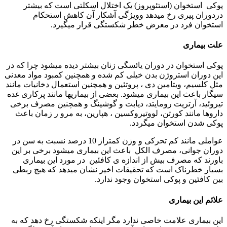
پوکی استخوان (استئوپروز) یک اختلال اسکلتی است که بیشتر
دردوران پیری رخ میدهد وویژگی آشکار آن کاهش استحکام
استخوان فرد در معرض خطر شکستگی قرار میگیرد.
علت بیماری
پوکی استخوان در دوران یائسگی زنان بیشتر دیده میشود چرا که در
این دوران استروژن بدن خیلی کم شده و همچنین کمبود مواد معدنی
مثل کلسیم، ویتامین دی ، پروتئین و همچنین استعمال دخانیات مانند
سیگار باعث این بیماری میشود. بعضی از بیماریها مانند پرکاری غده
تیروئید، آرتریت رومایتد، دیابت و گوشینگ و همچنین مصرف برخی
داروها مانند کورتن، لووتیروکسین ، هپارین، به مرو ر زمان باعث
پوکی شدن استخوان میگردد.
عواملی مانند کم تحرکی و وزن کمتراز 10 درصد نسبت به سن در
دوران جوانی، مصرف الکل باعث این بیماری میشود برخی بر این
باورند که مصرف بیش از اندازه ی کافئین در مورد این بیماری
بسیار خطرناک است که تحقیقات اخیر نشان میدهد که هیچ ربطی
بین کافئین و پوکی استخوان وجود ندارد.
علائم این بیماری
این بیماری علامت خاصی ندارد مگر اینکه شکستگی رخ دهد که به