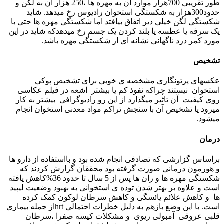
طور تقریبی 700هزار موارد آن به مهره ها ،250 هزار آن به لگن و
حدود300هزار به شکستگی استخوان رادیوس رخ میدهد. شاید
شکستگی لگن خیلی دیر اتفاق بیافتد اما شکستگی مهره ها حتی با
یک سرفه یا عطسه یا بلند کردن یک جسم رخ میدهدکه شاید در این
مورد کمر درد ناگهانی نشانه ای از شکستگی مهره باشد.
تشخیص
عکسهای پرتونگاری مشخصه ی خوبی برای تشخیص پوکی
استخوان نیستند چراکه نفوذ کم یا بیشتر اشعه در فیلم عکاسی
روی کیفیت آن تاثیر میگذارد از این رو رادیوگرافی بیشتر به کار
میرود یا تشخیص آن با سنجش تراکم مواد معدنی استخوان انجام
میشود.
درمان
براساس گزارشی که تصادفی انجام شده بود و بااستفاده از دارو ها
و هورمون درمانی صورت گرفته بود محققان گزارش کردند که
شکستگی مهره ها و ران ها پس از 5 سال تا حدود 36%کاهش یافته
است و علاوه بر بهتر شدن توده ی استخوانی به بهبود وضعیت لیپید
ها و کاهش علائم یائسگی و کاهش سرطان لوکون کمک کرده
است. با این وضع بازهم به دلیل خطرات احتمالی hrtاز جمله بیماری
قلبی عروقی آمبولی ریوی و مشکلات کیسه صفرا ،سرطان