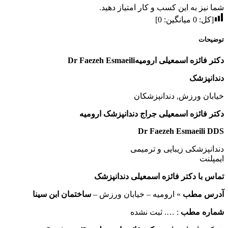
شما نیز به این کسب و کار امتیاز دهید.
[کل:
0
میانگین:
0
]
توضیحات
دکتر فائزه اسمعیلی ارومیهDr Faezeh Esmaeili
دندانپزشک
خیابان ورزش, دندانپزشکان
دکتر فائزه اسمعیلی جراج دندانپزشک ارومیه
Dr Faezeh Esmaeili DDS
دندانپزشکی زیبایی و ترمیمی
ایمپلنت
تماس با دکتر فائزه اسمعیلی دندانپزشک
آدرس مطب
» ارومیه – خیابان ورزش –
ساختمان ابن سینا
شماره مطب
: …. ثبت نشده