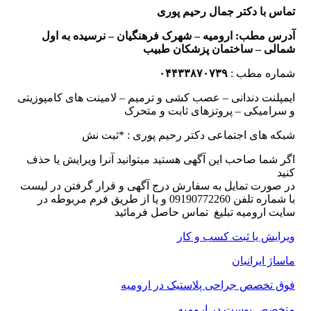
تماس با دکتر جمال رحیم پوری
آدرس مطب: ارومیه – شهرک فرهنگیان – نرسیده به اول
شمالی
– ساختمان پزشکان طبیب
شماره مطب :
۰۴۴۳۳۸۷۰۷۳۹
ایمپلنت دندانی – عصب کشی و ترمیم – لامینت های کامپوزیتی
و سرامیکی – پروتزهای ثابت و متحرک
شبکه های اجتماعی دکتر رحیم پوری : *ثبت نش
اگر شما صاحب این آگهی هستید میتوانید آنرا ویرایش یا حذف
کنید
در صورت تمایل به سفارش درج آگهی و قرار گرفتن در لیست
با شماره تلفن 09190772260 و یا از طریق فرم مربوطه در
سایت ارومیه تبلیغ تماس حاصل فرمائید
ویرایش یا ثبت کسب و کار
ماساژ ایرانیان
فوق تخصص جراحی پلاستیک در ارومیه
متخصص پوست در ارومیه