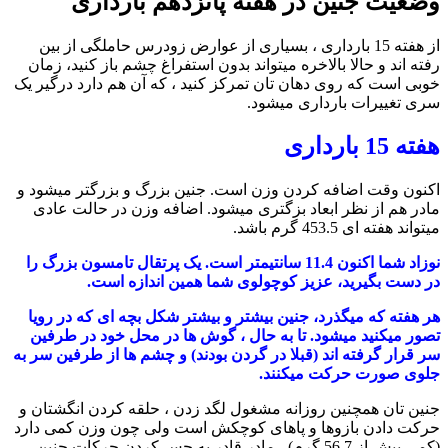
وضعیت جنین در هفته پانزدهم بارداری
از هفته 15 بارداری ، بسیاری از عوارض زودرس حاملگی از بین
رفته اند و حالا بالاخره میتواند بدون استفراغ چشم باز کنید، زمان
خوبی است که روی دهان تان تمرکز کنید ، که آن هم دارد درگیر یک
سری تغییرات بارداری میشود.
هفته 15 بارداری
اکنون وقت اضافه کردن وزن است. جنین بزرگ و بزرگتر میشود و
مادر هم از نظر ابعاد بزگتری میشود. اضافه وزن در حالت عادی
میتواند هفته ای 453.5 گرم باشد.
نوزاد شما اکنون 11.4 سانتیمتر است. یک پرتقال تامسون بزرگ را
در دست بگیرید، عزیز کوچولوی شما همین اندازه است.
هر هفته که میگذرد، جنین بیشتر و بیشتر شکل بچه ای که در رویا
تصور میکنید میشود. تا به حال ، گوش ها در محل خود در طرفین
سر قرار گرفته اند (قبلا در گردن بودند) و چشم ها از طرفین سر به
جلوی صورت حرکت میکنند.
جنین تان همچنین روزانه مشغول لگد زدن ، حلقه کردن انگشتان و
حرکت دادن بازوها و پاهای کوچکش است ولی چون وزن کمی دارد
(کمی بیش از 56.7 گرم) ، مادر قادر به حس کردن حرکات جنین