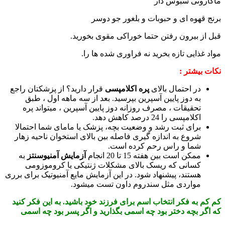
ماکارونی سبوس دار
برنج قهوه ای و حبوبات و بلغور جو دوسر
قبل از بیرون رفتن حتما خوراکی مقوی بخورید.
مواد غذایی تازه بخرید نه فراوری شده ها را.
نکات بیشتر :
در احتمال بالای
پره اکلامپسی
قرار دارید؟ از پزشکتان راجع
به دوز پایین آسپرین بپرسید. بعد از سه ماهه اول ، طبق
تحقیقات ، مصرف روزانه دوز پایین آسپرین ، میتواند پره
اکلامپسی را 24 درصد کاهش دهد.
برای ثبت رشد و وضعیت بچه، پزشک یا مامای شما احتمالا
شروع به اندازه گیری فاصله بین بالای استخوان ناحیه زهار
شما و راس رحم کرده است.
ممکن است بین هفته 15 تا 20 انجام
آزمایش آمنیوسنتز
به
کسانی که ریسک بالای مشکلات ژنتیکی یا کروموزومی
هستند، پیشنهاد شود. در این آزمایش مایع آمنیوتیک برای برری
مواردی مثل سندروم داون تست میشود.
کم کم به فکر انتخاب اسم برای فرزند خود باشید. به این فکر کنید
که اگر بچه دختر بود چه اسمی بگذارید و اگر پسر بود چه اسمی