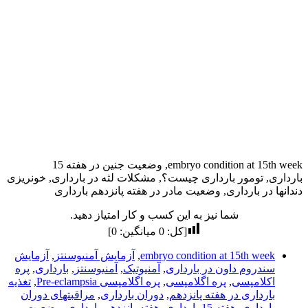
embryo condition at 15th week, وضعیت جنین در هفته 15
بارداری, تومور بارداری چیست؟, مشکلات لثه در بارداری, خونریزی
دندانها در بارداری, وضعیت مادر در هفته پانزدهم بارداری
شما نیز به این کسب و کار امتیاز دهید.
[کل:
0
میانگین:
0
]
embryo condition at 15th week
,
آزمایش آمنیوسنتز
,
آزمایش
سندروم داون در بارداری
,
آمنیوتیک
,
آمنیوسنتز
,
بارداری
,
پره
اکلامپسی
,
پره اگلامپسی
,
پره اگلامپسی Pre-eclampsia
,
تغذیه
بارداری در هفته پانزدهم
,
دوران بارداری
,
مراقبتهای دوران
بارداری
,
هفته 15 بارداری
,
هفته پانزدهم بارداری
,
وضعیت