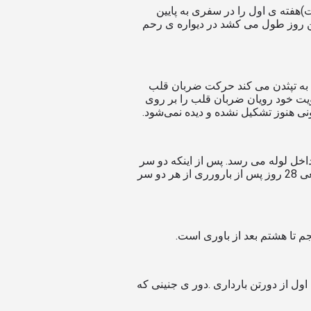
ت)هفته ی اول را در سفری به پایین
ین روز طول می کشد در دیواره ی رحم
ع به تپثدن می کند حرکت ضربان قلب
ویت خود رویان ضربان قلب را بر روی
نی هنوز تشکیل نشده و دیده نمی‌شود.
خل لوله می رسد. پس از اینکه دو سر
اینلوله بسته شد ، دستگاه عصبی اولیه فرایند طولانی تکامل را آغاز می کند ، که تا بعد از تولد نوزاد ادامه می یابد. لوله ی عصبی به طور طبیعی 28 روز پس از بارورری از هر دو سر
 تا هشتم بعد از باوری است.
ل از دورتن بارداری .دور ی جنینی که