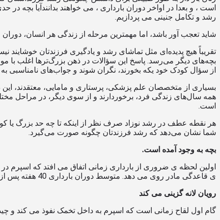
است ، و بعدا در اواخر دوران بارداری ، می خواهند بدانندآیا بچه در
رشد و تکامل جنینی می پردازیم.
شاید تعجب آور باشد، اما مهمترین مرحله از زندگی هر انسان، دوران 
تقریباً هیچ پدیده‌ای مثل تماشای رشد و یادگیری فرزندتان خوشایند ن
بچه‌های دیگر می‌رسد. پاسخ این سؤالات در ذهن بزرگ‌ترها اغلب با 
از سؤال کودک خود یکه‌ بخورند، نگران شوند و جواب‌های نامناسبی به او
بسیاری از متخصصان علم پزشکی، پرستاری و مامایی، معتقدند، این دو
همه سال‌های زندگی فرد،‌ برخوردارند و از سوی دیگر، در مراحل مختل
است.
هر نقطه عطف در رشد نوزاد صرف‌ نظر از اینکه تا چه حد بزرگ یا کو
شما نشان می‌دهد که رشد فرزندتان چگونه صورت می‌گیرد.
بچه به وجود آمده است.
ی قاعدگی مادر روی می دهد. متوسط دوران بارداری 40 هفته پس از آخرین دوره ی قاعدگی (38 هفته بعد از باروری) به طول می انجامد.
رویان لانه گزینی می کند
گام اول لقاح زمانی است که اسپرم به داخل تخمک نفوذ می کند و چیدم