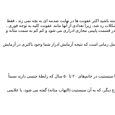
 باشید اکثر عفونت ها در نهایت صدمه ای به بچه نمی زند ، فقط
 رد شد، زیرا تعدادی از آنها مانند عفونت کلیه به توجه فوری ،
 در قسمت پایینی مجاری ادراری می شود و کم کم به سمت مثانه و
کامل زمانی است که نتیجه آزمایش ادرار شما وجود باکتری در آزمایش
بیشتر مواقع، باکتری‌ها در مثانه متوقف و در همان محل تکثیر می‌شوند که باعث التهاب و ایجاد علائم عفونت مثانه خواهد شد. التهاب مثانه یا سیستیت در خانم‌های ۲۰ تا ۵۰ سال که رابطۀ جنسی دارند نسبتاً
 علامت) آن شایع است، که حدودا 6 درصد از زنان باردار رخ می دهد.نوع دیگر، که به آن سیستیت (التهاب مثانه) گفته می شود، با علایمی