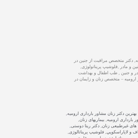
میه, دکتر متخصص مراقبت از جنین در
میه,Dr Rita Dusti – فوق تخصص طب جنین و مادر ,فلوشیپ پریناتولوژی,
در و جنین , طب اطفال و بهداشت
ارومیه – متخصص زنان و زایمان در
بهترین دکتر زنان مشاور بارداری ارومیه
,
ر بارداری ارومیه
,
بیماریهای زنان
,
های غیرطبیعی زنان
,
دکتر ریتا دوستی
,
 و لاپاراسکوپي
,
فلوشیپ پریناتالوژی
,