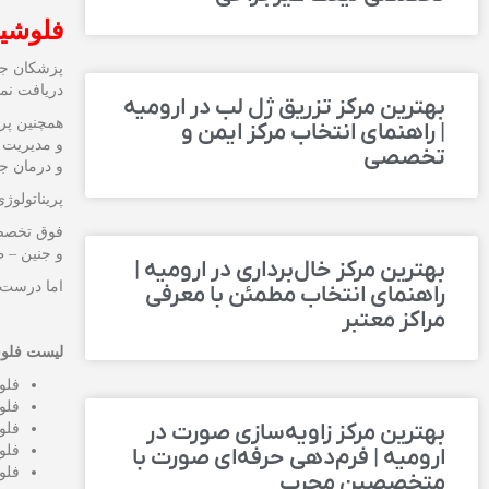
فلوشیپ
پزشکان جر
دریافت نمای
بهترین مرکز تزریق ژل لب در ارومیه
همچنین پر
| راهنمای انتخاب مرکز ایمن و
و مدیریت ب
تخصصی
و درمان ج
پریناتولوژ
فوق تخصص 
و جنین – 
بهترین مرکز خال‌برداری در ارومیه |
اما درست 
راهنمای انتخاب مطمئن با معرفی
مراکز معتبر
لیست فلوش
فلو
فلو
بهترین مرکز زاویه‌سازی صورت در
فلو
فلو
ارومیه | فرم‌دهی حرفه‌ای صورت با
فلو
متخصصین مجرب