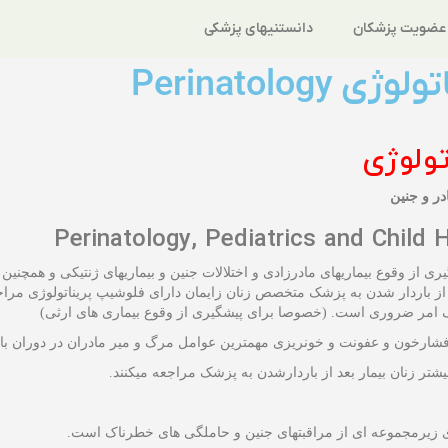
عضویت پزشکان
دانستنیهای پزشکی
ژی Perinatology
تولوژی
ر و جنین
Perinatology, Pediatrics and Child 
ری از وقوع بیماریهای مادرزادی و اختلالات جنین و بیماریهای ژنتیکی و همچنین
ز باردار شدن به پزشک متخصص زنان زایمان دارای فلوشیپ پریناتولوژی مراج
ک امر ضروری است. (خصوصا برای پیشگیری از وقوع بیماری های ارثی)
 فشارخون و عفونت و خونریزی مهمترین عوامل مرگ و میر مادران در دوران ب
یشتر زنان بیمار بعد از باردارشدن به پزشک مراجعه میکنند.
ژی زیرمجموعه ای از مراقبتهای جنین و حاملگی های خطرناک است.