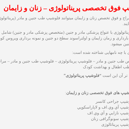
 فوق تخصصی پریناتولوژی – زنان و زایمان
اح و فوق تخصص زنان و زایمان میتوانند فلوشیپ طب جنین و مادر (پریناتولوژ
ند.
یناتولوژی با عنواع پزشکی مادر و جنین (متخصص پزشکی مادر و جنین) شامل خ
ارداری و زمان زایمان و اولتراسوند سطح دو جنین و نمونه برداری ویروس کور
نین میشود.
ی با چه نامهایی شناخته شده است:
طب جنین و مادر – فلوشیپ پریناتولوژی – فلوشیپ طب جنین و مادر – مراقب
طب اطفال و بهداشت کودک
تر آن این است
“فلوشیپ پریناتولوژی”
یپ های فوق تخصصی زنان و زایمان
:
شیپ جراحی کانسر
شیپ آي.وي.اف و لاپاراسکوپي
شیپ نازايي و آي.وي.اف
شیپ سونوگرافی زنان
شیپ پریناتالوژی