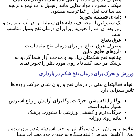
میکند ، مصرف مواد غذایی مانند زنجبیل و آب لیمو و تربچه
نیم ساعت قبل از غذا توصیه میشود.
دانه ی شنبلیله بخورید
یک شب قبل از مصرف ، دانه های شنبلیله را در آب بیاندازید و
روز بعد آن آب را بخورید زیرا برای درمان نفخ بسیار مناسب
است.
عرق نعناع
مصرف عرق نعناع نیز برای درمان نفخ مفید است.
داروهای حاوی ملین
چنانچه نفخ شکمتان زیاد بود و موجب آزار شما گردید به
پزشک مراجعه کنید تا داروی مورد نظر را تجویز نماید.
ورزش و تحرک برای درمان نفخ شکم در بارداری
انجام فعالیتهای بدنی در درمان نفخ و روان شدن حرکت روده ها
تاثیر بسزایی دارد.
یوگا و ایلکسیشن: حرکات یوگا برای آرامش و رفع استرس
بسیار مفید است.
حرکات نرم و کششی ورزشی با مشورت پزشک
پیاده روی روزانه
علاوه بر ورزش ، ترک سیگار نیز موجب اسیدیته شدن بدن شده و
نفخ را کاهش میدهد. (البته سیگاه به خودی خود مضرات بسیار