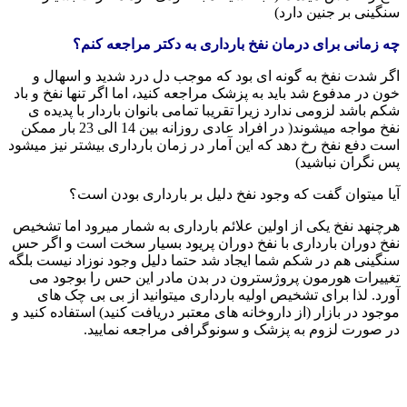
سنگینی بر جنین دارد)
چه زمانی برای درمان نفخ بارداری به دکتر مراجعه کنم؟
اگر شدت نفخ به گونه ای بود که موجب دل درد شدید و اسهال و
خون در مدفوع شد باید به پزشک مراجعه کنید، اما اگر تنها نفخ و باد
شکم باشد لزومی ندارد زیرا تقریبا تمامی بانوان باردار با پدیده ی
نفخ مواجه میشوند( در افراد عادی روزانه بین 14 الی 23 بار ممکن
است دفع نفخ رخ دهد که این آمار در زمان بارداری بیشتر نیز میشود
پس نگران نباشید)
آیا میتوان گفت که وجود نفخ دلیل بر بارداری بودن است؟
هرچنهد نفخ یکی از اولین علائم بارداری به شمار میرود اما تشخیص
نفخ دوران بارداری با نفخ دوران پریود بسیار سخت است و اگر حس
سنگینی هم در شکم شما ایجاد شد حتما دلیل وجود نوزاد نیست بلگه
تغییرات هورمون پروژسترون در بدن مادر این حس را بوجود می
آورد. لذا برای تشخیص اولیه بارداری میتوانید از بی بی چک های
موجود در بازار (از داروخانه های معتبر دریافت کنید) استفاده کنید و
در صورت لزوم به پزشک و سونوگرافی مراجعه نمایید.