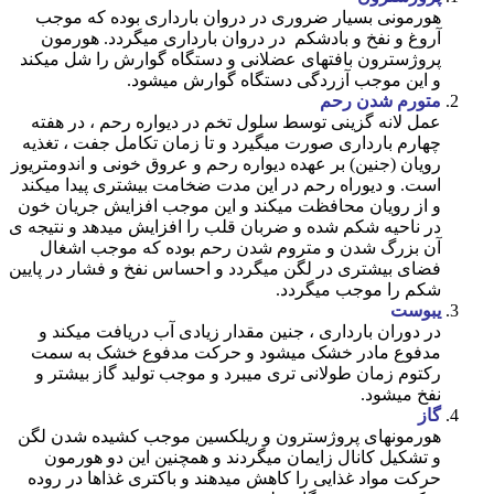
هورمونی بسیار ضروری در دروان بارداری بوده که موجب
آروغ و نفخ و بادشکم در دروان بارداری میگردد. هورمون
پروژسترون بافتهای عضلانی و دستگاه گوارش را شل میکند
و این موجب آزردگی دستگاه گوارش میشود.
متورم شدن رحم
عمل لانه گزینی توسط سلول تخم در دیواره رحم ، در هفته
چهارم بارداری صورت میگیرد و تا زمان تکامل جفت ، تغذیه
رویان (جنین) بر عهده دیواره رحم و عروق خونی و اندومتریوز
است. و دیوراه رحم در این مدت ضخامت بیشتری پیدا میکند
و از رویان محافظت میکند و این موجب افزایش جریان خون
در ناحیه شکم شده و ضربان قلب را افزایش میدهد و نتیجه ی
آن بزرگ شدن و متروم شدن رحم بوده که موجب اشغال
فضای بیشتری در لگن میگردد و احساس نفخ و فشار در پایین
شکم را موجب میگردد.
یبوست
در دوران بارداری ، جنین مقدار زیادی آب دریافت میکند و
مدفوع مادر خشک میشود و حرکت مدفوع خشک به سمت
رکتوم زمان طولانی تری میبرد و موجب تولید گاز بیشتر و
نفخ میشود.
گاز
هورمونهای پروژسترون و ریلکسین موجب کشیده شدن لگن
و تشکیل کانال زایمان میگردند و همچنین این دو هورمون
حرکت مواد غذایی را کاهش میدهند و باکتری غذاها در روده