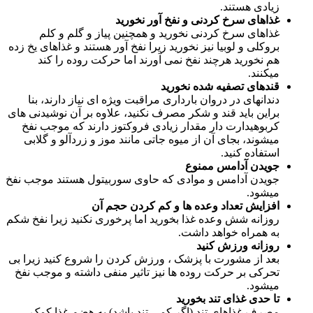
زیادی هستند.
غذاهای سرخ کردنی و نفخ آور نخورید
غذاهای سرخ کردنی نخورید و همچنین پیاز و گلم و کلم
بروکلی و لوبیا نیز نخورید زیرا نفخ آور هستند و غذاهای یخ زده
هم نخورید هرچند نفخ نمی آورند اما حرکت روده را کند
میکنند.
قندهای تصفیه شده نخورید
دندانهای در دروان بارداری مراقبت ویژه ای نیاز دارند، بنا
براین باید قند و شکر مصرف نکنید، علاوه بر آن نوشیدنی های
کربوهیدارت دار مقدار زیادی فروکتوز دارند که موجب نفخ
میشوند، بجای آن از میوه جاتی مانند موز و زردآلو و گلابی
استفاده کنید.
جویدن آدامس ممنوع
جویدن آدامس و موادی که حاوی سوربیتول هستند موجب نفخ
میشود.
افزایش تعداد وعده ها و کم کردن حجم آن
روزانه شش وعده غذا بخورید اما پرخوری نکنید زیرا نفخ شکم
به همراه خواهد داشت.
روزانه ورزش کنید
بعد از مشورت با پزشک ، ورزش کردن را شروع کنید زیرا بی
تحرکی بر حرکت روده ها نیز تاثیر منفی داشته و موجب نفخ
میشود.
تا حدی غذای تند بخورید
مصرف غذاهای تند (اگر کمی تند باشد) به هضم غذا کمک