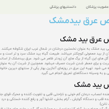
عضویت پزشکان
دانستنیهای پزشکی
ص عرق بیدمشک
 عرق بید مشک
یی بید مشک به عنوان نخستین درختان در شمال غرب ایران شکوفه میکنند. ا
 آن از بید معمولی کوچکتر میباشد. طبیعت گیاه بید مشک سرد و تر است و 
 گل های این گیاه از برگ های آن زودتر ظاهر می شود. عرق بیدمشک از اسا
شربت و برای معطر شدن شربت مصرف میشود. همچنین از شربت آن به عنوا
ه می شود. تهیه این عرق در روزهای آغازین بهار یکی از سنتهای دیرین خان
و به وسیله دستگاهای تعریق انجام می گیرد.
 بید مشک
ده اعصاب، درمان کم خونی و ناراحتی قلبی و تقویت کننده و محرک قوای ج
ه قلب و دستگاه گوارش ، آرام بخش، اشتها آور و رفع کننده خستکی و درد {به
تانن}.
رگ آن همراه عسل آرام کننده اعصاب و جوشانده گل آن بیماری های مانند ا