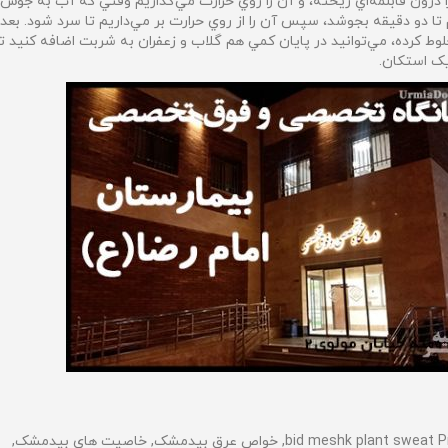
ا درون قابلمه‌اي ريخته، و آن را روي حرارت مي‌گذاريم وقتي كه آب به جوش 
 تا دو دقيقه بجوشد، سپس آن را از روي حرارت بر مي‌داريم تا سرد شود. بع
لوط كرده، مي‌توانيد در پايان كمي هم گلاب و زعفران به شربت اضافه كنيد 
یک استکان.
bid meshk plan, خواص عرق بیدمشک, خاصیت های بیدمشک,