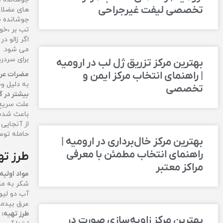
تخصصی لیفت غیرجراحی
های عضلانی
جوشانده ب
تب بر ،خوا
اگر زالو د
می شود.
برای سردرد
بهترین مرکز تزریق ژل لب در ارومیه
| راهنمای انتخاب مرکز ایمن و
مضرات عر
به دلیل و
تخصصی
بیشتر در گ
علت سریع 
باعث شده ب
از آنجایی
حامله توص
بهترین مرکز خال‌برداری در ارومیه |
راهنمای انتخاب مطمئن با معرفی
طرز ت
مراکز معتبر
مواد اولیه 
شكر به مقد
آب دو لیو
عرق بيدم
طرز تهيه:
بهترین مرکز زاویه‌سازی صورت در