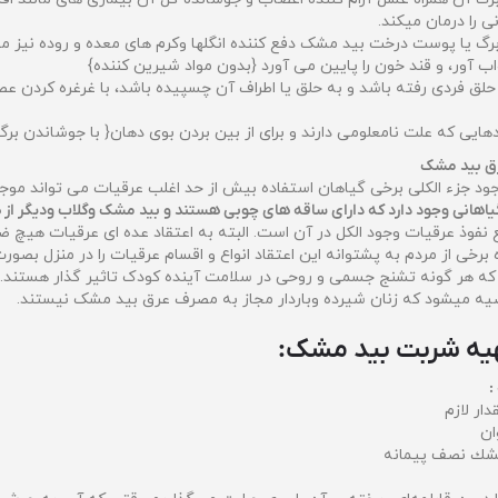
 را درمان میکند.
رگ یا پوست درخت بید مشک دفع کننده انگلها وکرم های معده و روده نیز می
ب آور، و قند خون را پایین می آورد {بدون مواد شیرین کننده}
ر حلق فردی رفته باشد و به حلق یا اطراف آن چسپیده باشد، با غرغره کردن ع
هایی که علت نامعلومی دارند و برای از بین بردن بوی دهان{ با جوشاندن بر
ق بید مشک
جود جزء الکلی برخی گیاهان استفاده بیش از حد اغلب عرقیات می تواند 
یاهانی وجود دارد که دارای ساقه های چوبی هستند و بید مشک وگلاب ودیگر از ها
نفوذ عرقیات وجود الکل در آن است. البته به اعتقاد عده ای عرقیات هیچ ضر
رخی از مردم به پشتوانه این اعتقاد انواع و اقسام عرقیات را در منزل بصورت
 که هر گونه تشنج جسمی و روحی در سلامت آینده کودک تاثیر گذار هستند.
یه میشود که زنان شیرده وباردار مجاز به مصرف عرق بید مشک نیستند.
هیه شربت بید مشک:
:
ار لازم
ان
شك نصف پيمانه