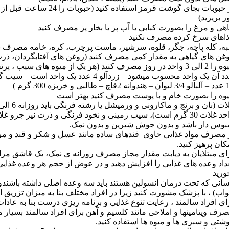
از حبوبات بجای گوشت قرمز استف
ر بریزید)
هی و مرغ را بصورت کبابی یا آب پز یا بخار پز مصرف کنید
اهای سرخ کرده مصرف نکنید
به، کله پاچه، جگر، قلوه، سرشیر، ماست پرچرب، کره، خامه مصرف ن
غن های گیاهی به مقدار کمی مصرف کنید (روغن های آفتابگردان، ذرت
میوه را 2 الی 3 واحد در روز مصرف کنید (هر یک از میوه های سیب 
عدد آن یک واحد محسوب میشود – زردآلو 4 عدد 
 طالبی و خربزه 300 گرم )
وه را بصورت خام و با پوست مصرف کنید بهتر است
واحد غلات 30 گرم است)، سیب زمینی و نخود فرنگی و ذرت نیز ج
وس دار باشد و بدون جوش شیرین و بدون نمک.
 مصرف مواد غذایی حاوی قندهای ساده مانند عسل و شکر و قند و مربا 
کان پرهیز کنید.
ای مبتلایان به دیابت مقدار مجاز مصرف روزانه ی نمک، یک قاشق مر
داد وعده های غذایی را افزایش دهید و در عوض از حجم هر وعده غذایی 
ورید
انی که تحت درمان انسولین هستند باید سه وعده اصلی داشته باشندو
اب) ، با پزشک مشورت کنید زیرا در افراد مختلف بنا به میزان تزریق
ای افراد سالمند ، رعایت تنوع غذایی و برنامه ریزی درست بنا به عاد
رف ویتامینها و املاحی مانند کلسیم و آهن برای افراد سالمند بسیار مه
شتی و سبزی ها و میوه ها استفاده کنید.