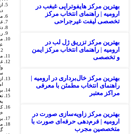
بهترین مرکز هایفوتراپی غبغب در
دو
ارومیه | راهنمای انتخاب مرکز
ما
تخصصی لیفت غیرجراحی
غذ
دن
رو
بهترین مرکز تزریق ژل لب در
ارومیه | راهنمای انتخاب مرکز ایمن
12 عدد – آلبالو 3/4 لیوان – هندوانه 2قاچ –
می
و تخصصی
سب
بهترین مرکز خال‌برداری در ارومیه |
از
ام
راهنمای انتخاب مطمئن با معرفی
بر
مراکز معتبر
تع
بخ
کس
خو
بهترین مرکز زاویه‌سازی صورت در
بر
ارومیه | فرم‌دهی حرفه‌ای صورت با
مص
متخصصین مجرب
گو