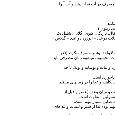
اده کنید (حبوبات را 24 ساعت قبل از مصرف در آب قرار دهید و آب آنرا
کنید
، زیتون )
، پرتقال، نارنگی، کیوی، گلابی، شلیل یک
یک واحد است – سیب گلاب دوعدد – آلوزرد دو عدد – گیلاس
غلات (نان و برنج و ماکارونی و ورمیشل یا رشته فرنگی باید روزانه 6 الی 8 واحد بیشتر مصرف نگردد )(هر
زو غلات محسوب میشوند، نان مصرفی باید
و نبات و نوشابه و پولک تا حد
اباخوری است.
بکاهید و غذا را در زمانهای منظم
 دو میان وعده (عصر و قبل از
 انسولین متفاوت است.
ات غذایی بسیار مهم است.
م بوده لذا از شیر و لبنیات و غذاهای